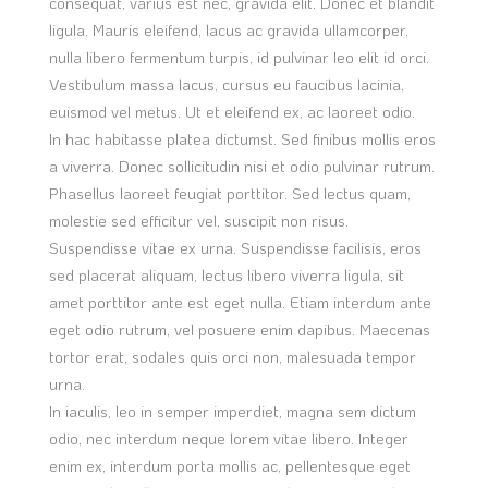
consequat, varius est nec, gravida elit. Donec et blandit
ligula. Mauris eleifend, lacus ac gravida ullamcorper,
nulla libero fermentum turpis, id pulvinar leo elit id orci.
Vestibulum massa lacus, cursus eu faucibus lacinia,
euismod vel metus. Ut et eleifend ex, ac laoreet odio.
In hac habitasse platea dictumst. Sed finibus mollis eros
a viverra. Donec sollicitudin nisi et odio pulvinar rutrum.
Phasellus laoreet feugiat porttitor. Sed lectus quam,
molestie sed efficitur vel, suscipit non risus.
Suspendisse vitae ex urna. Suspendisse facilisis, eros
sed placerat aliquam, lectus libero viverra ligula, sit
amet porttitor ante est eget nulla. Etiam interdum ante
eget odio rutrum, vel posuere enim dapibus. Maecenas
tortor erat, sodales quis orci non, malesuada tempor
urna.
In iaculis, leo in semper imperdiet, magna sem dictum
odio, nec interdum neque lorem vitae libero. Integer
enim ex, interdum porta mollis ac, pellentesque eget