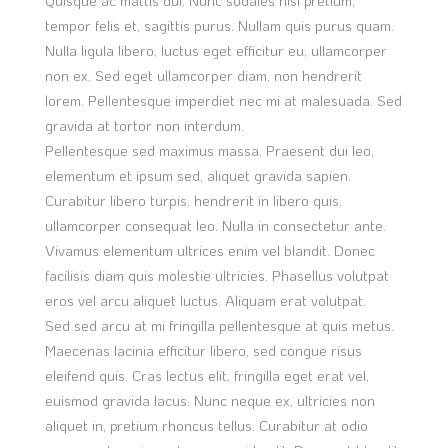
Quisque ac mattis dui. Nunc sodales nisl pretium,
tempor felis et, sagittis purus. Nullam quis purus quam.
Nulla ligula libero, luctus eget efficitur eu, ullamcorper
non ex. Sed eget ullamcorper diam, non hendrerit
lorem. Pellentesque imperdiet nec mi at malesuada. Sed
gravida at tortor non interdum.
Pellentesque sed maximus massa. Praesent dui leo,
elementum et ipsum sed, aliquet gravida sapien.
Curabitur libero turpis, hendrerit in libero quis,
ullamcorper consequat leo. Nulla in consectetur ante.
Vivamus elementum ultrices enim vel blandit. Donec
facilisis diam quis molestie ultricies. Phasellus volutpat
eros vel arcu aliquet luctus. Aliquam erat volutpat.
Sed sed arcu at mi fringilla pellentesque at quis metus.
Maecenas lacinia efficitur libero, sed congue risus
eleifend quis. Cras lectus elit, fringilla eget erat vel,
euismod gravida lacus. Nunc neque ex, ultricies non
aliquet in, pretium rhoncus tellus. Curabitur at odio