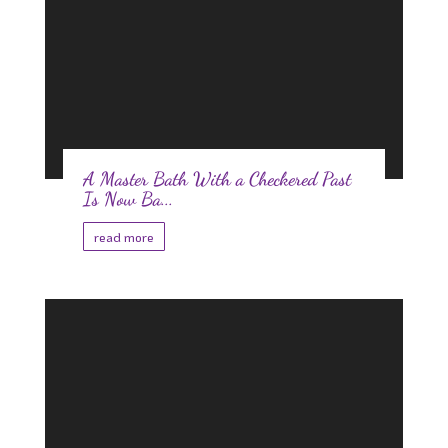
A Master Bath With a Checkered Past
Is Now Ba...
read more