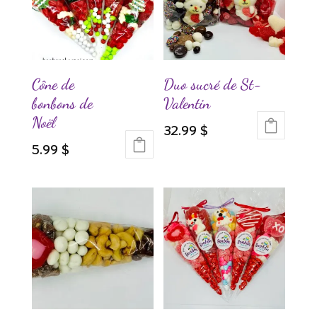
Cône de
Duo sucré de St-
bonbons de
Valentin
Noël
32.99
$
5.99
$