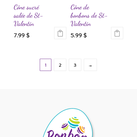
Cône sucré
Cône de
salée de St-
bonbons de St-
Valentin
Valentin
7.99
$
5.99
$
1
2
3
→