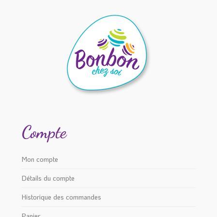
page
choisies
du
sur
produit
la
page
du
produit
Compte
Mon compte
Détails du compte
Historique des commandes
Panier