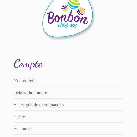
page
sur
du
la
produit
page
du
produit
Compte
Mon compte
Détails du compte
Historique des commandes
Panier
Paiement