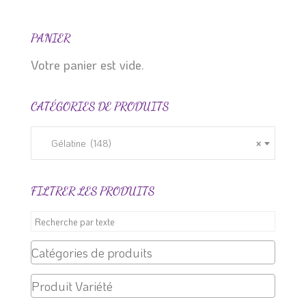
a
5.79 $
plusieurs
à
variations.
29.99 $
PANIER
Les
Votre panier est vide.
options
peuvent
CATÉGORIES DE PRODUITS
être
choisies
sur
Gélatine (148)
×
la
page
FILTRER LES PRODUITS
du
produit