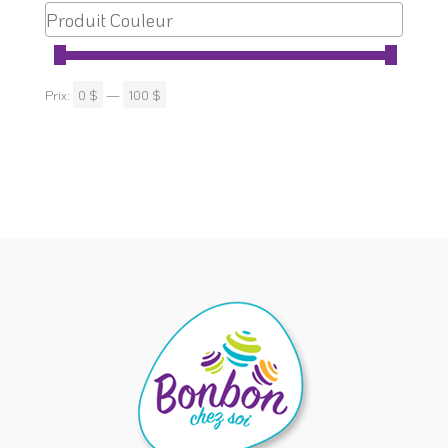
Prix:
0 $
—
100 $