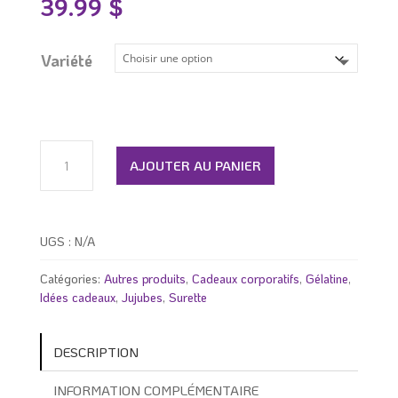
39.99
$
Variété
quantité
de
AJOUTER AU PANIER
Chaudière
de
jujubes
UGS :
N/A
Catégories:
Autres produits
,
Cadeaux corporatifs
,
Gélatine
,
Idées cadeaux
,
Jujubes
,
Surette
DESCRIPTION
INFORMATION COMPLÉMENTAIRE