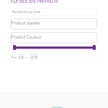
FILTRER LES PRODUITS
Prix:
5 $
—
37 $