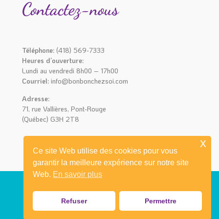
Contactez-nous
Téléphone:
(418) 569-7333
Heures d’ouverture:
Lundi au vendredi 8h00 – 17h00
Courriel:
info@bonbonchezsoi.com
Adresse:
71, rue Vallières, Pont-Rouge
(Québec) G3H 2T8
x
Ce site Web utilise des cookies pour vous
garantir la meilleure expérience sur notre site
Web.
En savoir plus
Refuser
Permettre
© 2021 Bonbon chez soi I Réalisation
mediaprimweb.com