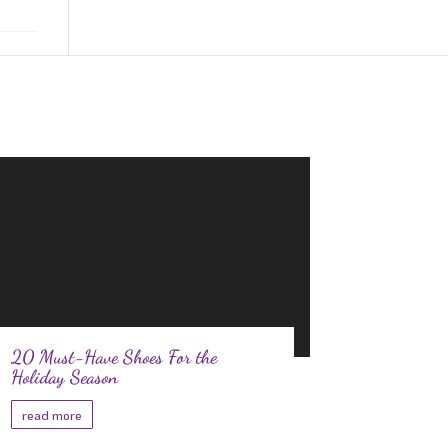
20 Must-Have Shoes For the
Holiday Season
read more