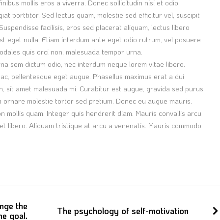
nibus mollis eros a viverra. Donec sollicitudin nisi et odio
at porttitor. Sed lectus quam, molestie sed efficitur vel, suscipit
uspendisse facilisis, eros sed placerat aliquam, lectus libero
 est eget nulla. Etiam interdum ante eget odio rutrum, vel posuere
sodales quis orci non, malesuada tempor urna.
agna sem dictum odio, nec interdum neque lorem vitae libero.
s ac, pellentesque eget augue. Phasellus maximus erat a dui
, sit amet malesuada mi. Curabitur est augue, gravida sed purus
am ornare molestie tortor sed pretium. Donec eu augue mauris.
n mollis quam. Integer quis hendrerit diam. Mauris convallis arcu
 libero. Aliquam tristique at arcu a venenatis. Mauris commodo
ange the
The psychology of self-motivation
he goal.