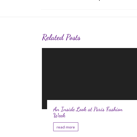
Related Posts
An Inside Look at Paris Fashion
Week
read more