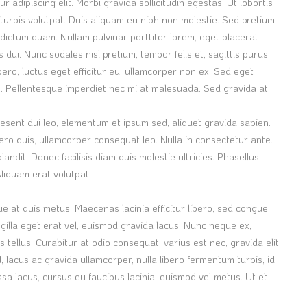
 adipiscing elit. Morbi gravida sollicitudin egestas. Ut lobortis
 turpis volutpat. Duis aliquam eu nibh non molestie. Sed pretium
d dictum quam. Nullam pulvinar porttitor lorem, eget placerat
dui. Nunc sodales nisl pretium, tempor felis et, sagittis purus.
bero, luctus eget efficitur eu, ullamcorper non ex. Sed eget
. Pellentesque imperdiet nec mi at malesuada. Sed gravida at
sent dui leo, elementum et ipsum sed, aliquet gravida sapien.
ibero quis, ullamcorper consequat leo. Nulla in consectetur ante.
ndit. Donec facilisis diam quis molestie ultricies. Phasellus
Aliquam erat volutpat.
ue at quis metus. Maecenas lacinia efficitur libero, sed congue
ringilla eget erat vel, euismod gravida lacus. Nunc neque ex,
s tellus. Curabitur at odio consequat, varius est nec, gravida elit.
d, lacus ac gravida ullamcorper, nulla libero fermentum turpis, id
assa lacus, cursus eu faucibus lacinia, euismod vel metus. Ut et