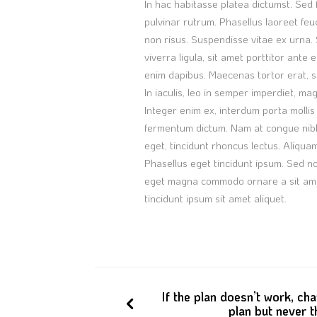
In hac habitasse platea dictumst. Sed fi
pulvinar rutrum. Phasellus laoreet feugi
non risus. Suspendisse vitae ex urna. S
viverra ligula, sit amet porttitor ante
enim dapibus. Maecenas tortor erat, 
In iaculis, leo in semper imperdiet, m
Integer enim ex, interdum porta molli
fermentum dictum. Nam at congue nibh
eget, tincidunt rhoncus lectus. Aliqu
Phasellus eget tincidunt ipsum. Sed no
eget magna commodo ornare a sit amet
tincidunt ipsum sit amet aliquet.
If the plan doesn’t work, ch
plan but never t