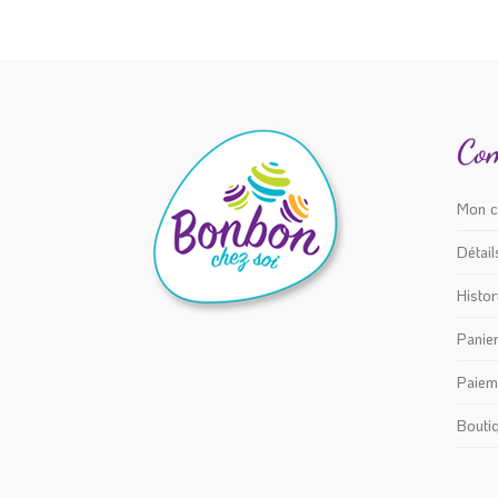
Co
Mon 
Détai
Histo
Panie
Paiem
Bouti