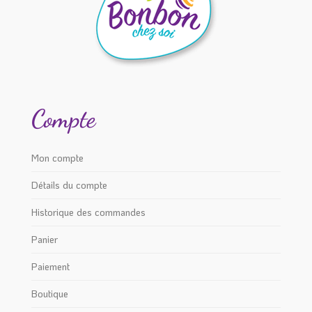
choisies
choisies
sur
sur
la
la
page
page
du
du
Compte
produit
produit
Mon compte
Détails du compte
Historique des commandes
Panier
Paiement
Boutique