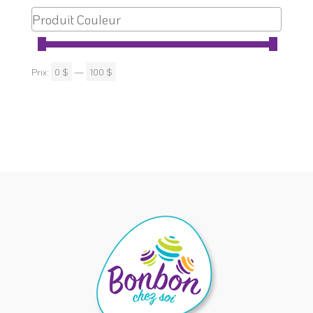
Prix:
0 $
—
100 $