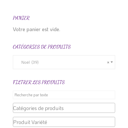
a
24.99 $
plusieurs
à
variations.
28.99 $
PANIER
Les
Votre panier est vide.
options
peuvent
CATÉGORIES DE PRODUITS
être
choisies
sur
Noël (39)
×
la
page
FILTRER LES PRODUITS
du
produit