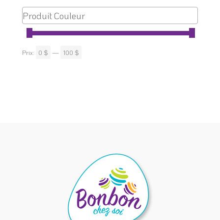
Prix:
0 $
—
100 $