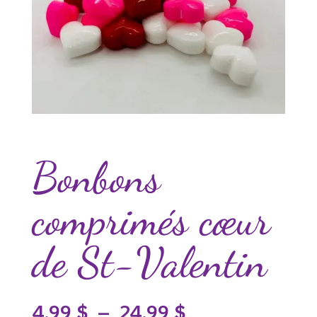
Bonbons
comprimés cœur
de St-Valentin
Plage
4.99
$
–
24.99
$