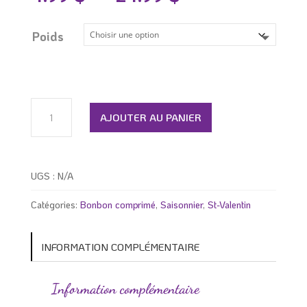
de
prix :
4.99 $
Poids
à
24.99 $
quantité
de
AJOUTER AU PANIER
Bonbons
comprimés
cœur
de
UGS :
N/A
St-
Valentin
Catégories:
Bonbon comprimé
,
Saisonnier
,
St-Valentin
INFORMATION COMPLÉMENTAIRE
Information complémentaire