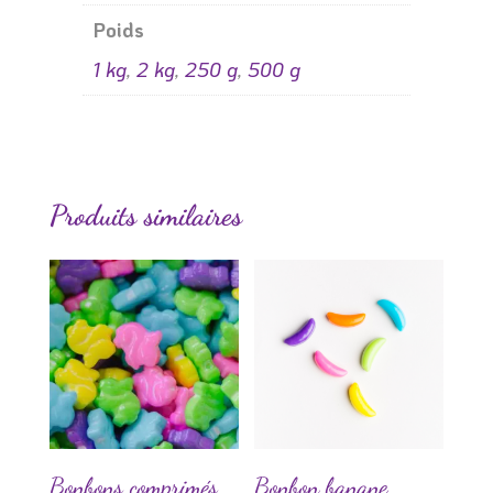
Poids
1 kg
,
2 kg
,
250 g
,
500 g
Produits similaires
Bonbons comprimés
Bonbon banane