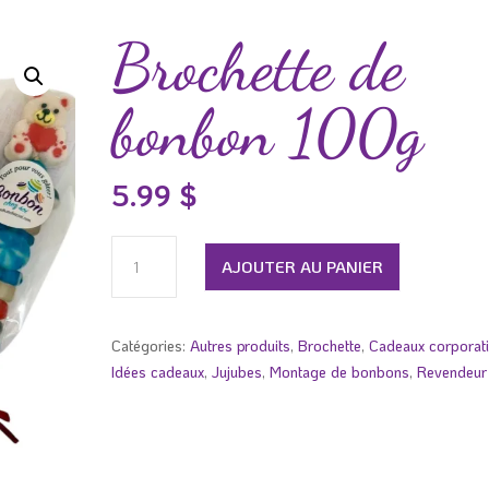
Brochette de
bonbon 100g
5.99
$
quantité
AJOUTER AU PANIER
de
Brochette
de
Catégories:
Autres produits
,
Brochette
,
Cadeaux corporati
bonbon
Idées cadeaux
,
Jujubes
,
Montage de bonbons
,
Revendeur
100g