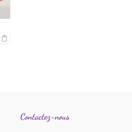
$
 $
Contactez-nous