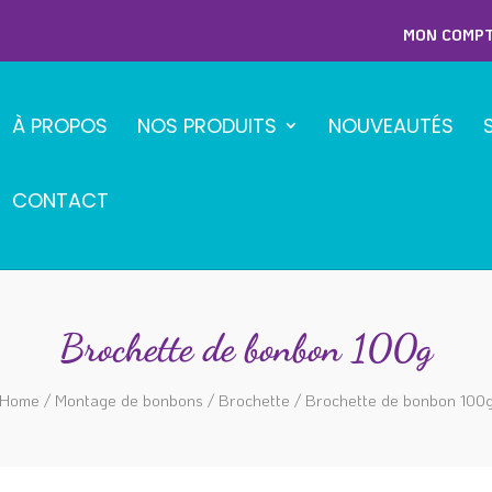
MON COMP
À PROPOS
NOS PRODUITS
NOUVEAUTÉS
CONTACT
Brochette de bonbon 100g
Home
/
Montage de bonbons
/
Brochette
/ Brochette de bonbon 100