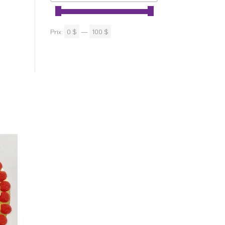
Prix:
0 $
—
100 $