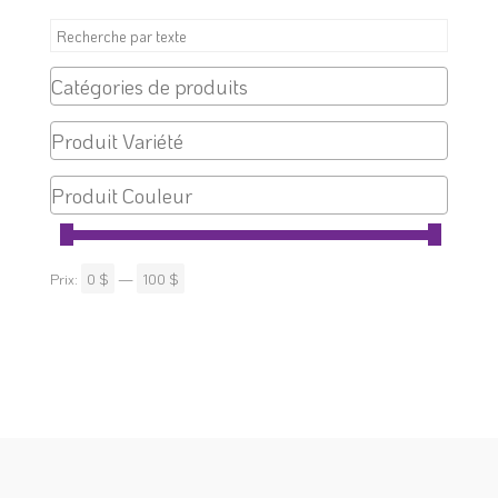
Prix:
0 $
—
100 $