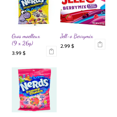
Gros moelleux
Jell-o Berrymix
(9 x 26g)
2.99
$
3.99
$