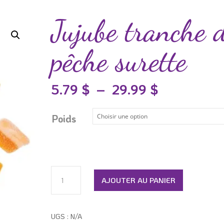
Jujube tranche 
pêche surette
Plage
5.79
$
–
29.99
$
de
prix :
Poids
5.79 $
à
29.99 $
quantité
AJOUTER AU PANIER
de
Jujube
tranche
UGS :
N/A
de