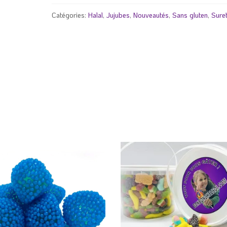
pêche
Catégories:
Halal
,
Jujubes
,
Nouveautés
,
Sans gluten
,
Suret
surette