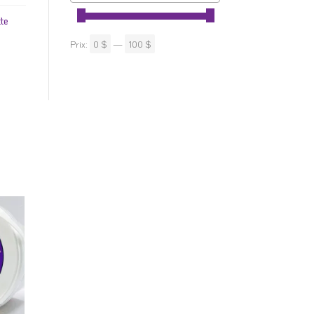
te
Prix:
0 $
—
100 $