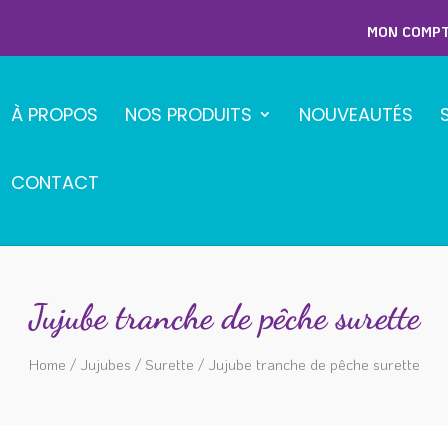
MON COMP
À PROPOS
NOS PRODUITS
NOUVEAUTÉS
CONTACT
Jujube tranche de pêche surette
Home
/
Jujubes
/
Surette
/ Jujube tranche de pêche surette