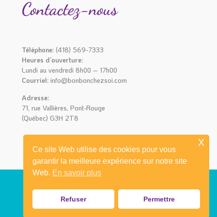
Contactez-nous
Téléphone:
(418) 569-7333
Heures d’ouverture:
Lundi au vendredi 8h00 – 17h00
Courriel:
info@bonbonchezsoi.com
Adresse:
71, rue Vallières, Pont-Rouge
(Québec) G3H 2T8
x
Ce site Web utilise des cookies pour vous
garantir la meilleure expérience sur notre site
Web.
En savoir plus
Refuser
Permettre
© 2021 Bonbon chez soi I Réalisation
mediaprimweb.com