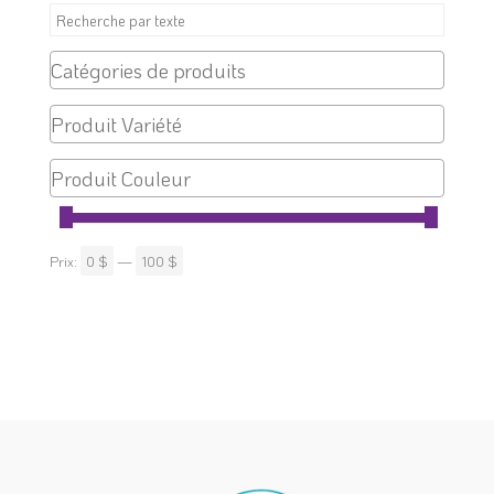
produit
Prix:
0 $
—
100 $