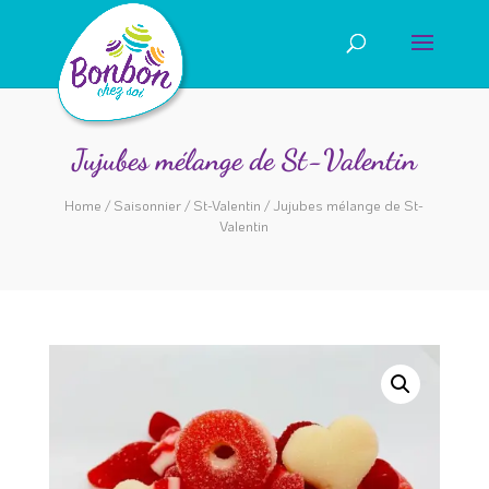
Jujubes mélange de St-Valentin
Home
/
Saisonnier
/
St-Valentin
/ Jujubes mélange de St-
Valentin