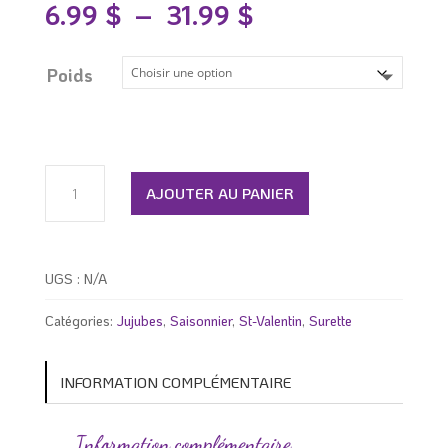
Plage
6.99
$
–
31.99
$
de
prix :
6.99 $
Poids
à
31.99 $
quantité
de
AJOUTER AU PANIER
Jujubes
mélange
de
St-
UGS :
N/A
Valentin
Catégories:
Jujubes
,
Saisonnier
,
St-Valentin
,
Surette
INFORMATION COMPLÉMENTAIRE
Information complémentaire