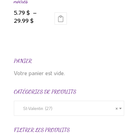
sur
noires
la
5.79
$
–
page
Plage
29.99
$
du
Ce
de
produit
produit
prix :
a
5.79 $
plusieurs
à
variations.
29.99 $
PANIER
Les
Votre panier est vide.
options
peuvent
CATÉGORIES DE PRODUITS
être
choisies
sur
St-Valentin (27)
×
la
page
FILTRER LES PRODUITS
du