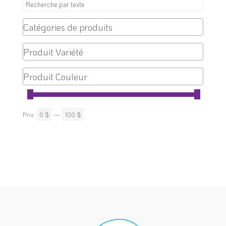
Prix:
0 $
—
100 $