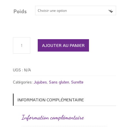
prix :
5.79 $
Poids
à
29.99 $
quantité
de
AJOUTER AU PANIER
Jujubes
popper
surette
UGS :
N/A
Catégories:
Jujubes
,
Sans gluten
,
Surette
INFORMATION COMPLÉMENTAIRE
Information complémentaire