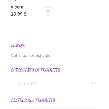
la
la
5.79
$
–
page
page
Plage
29.99
$
du
du
Ce
de
produit
produit
produit
prix :
a
5.79 $
plusieurs
à
variations.
29.99 $
PANIER
Les
Votre panier est vide.
options
peuvent
CATÉGORIES DE PRODUITS
être
choisies
sur
Surette (154)
×
la
page
FILTRER LES PRODUITS
du
produit