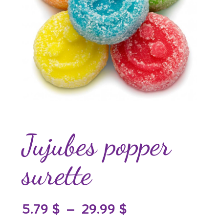
Jujubes popper
surette
Plage
5.79
$
–
29.99
$
de