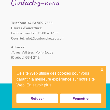
Contactez-nous
Téléphone:
(418) 569-7333
Heures d’ouverture:
Lundi au vendredi 8h00 – 17h00
Courriel:
info@bonbonchezsoi.com
Adresse:
71, rue Vallières, Pont-Rouge
(Québec) G3H 2T8
x
Ce site Web utilise des cookies pour vous
garantir la meilleure expérience sur notre site
Web.
En savoir plus
Refuser
Permettre
© 2021 Bonbon chez soi I Réalisation
mediaprimweb.com