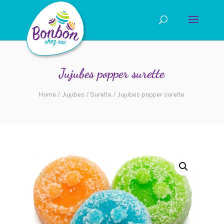
Jujubes popper surette
Home
/
Jujubes
/
Surette
/ Jujubes popper surette