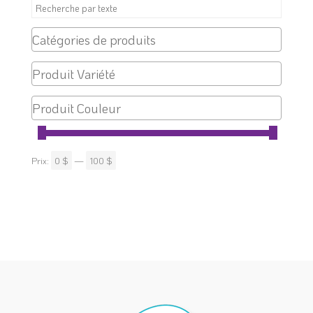
produit
Prix:
0 $
—
100 $