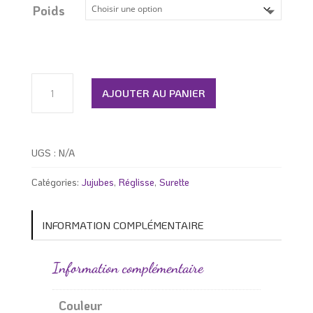
6.99 $
Poids
à
19.99 $
quantité
de
AJOUTER AU PANIER
Réglisse
ceinture
fraise
et
UGS :
N/A
banane
sure
Catégories:
Jujubes
,
Réglisse
,
Surette
INFORMATION COMPLÉMENTAIRE
Information complémentaire
Couleur