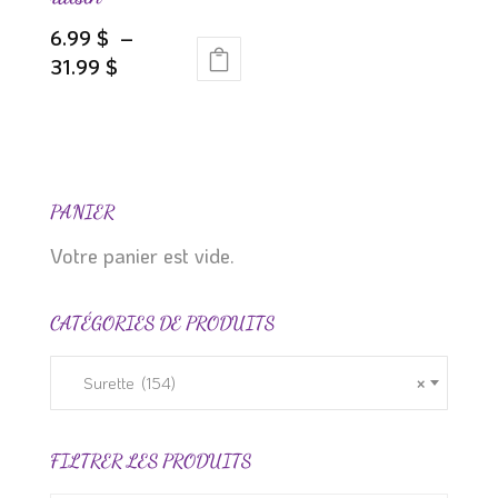
page
6.99
$
–
du
Plage
31.99
$
produit
Ce
de
produit
prix :
a
6.99 $
plusieurs
à
variations.
31.99 $
PANIER
Les
Votre panier est vide.
options
peuvent
CATÉGORIES DE PRODUITS
être
choisies
sur
Surette (154)
×
la
page
FILTRER LES PRODUITS
du