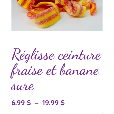
Réglisse ceinture
fraise et banane
sure
Plage
6.99
$
–
19.99
$
de
prix :