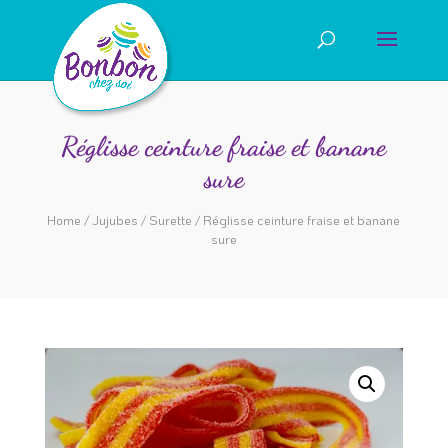
Réglisse ceinture fraise et banane
sure
Home
/
Jujubes
/
Surette
/ Réglisse ceinture fraise et banane
sure