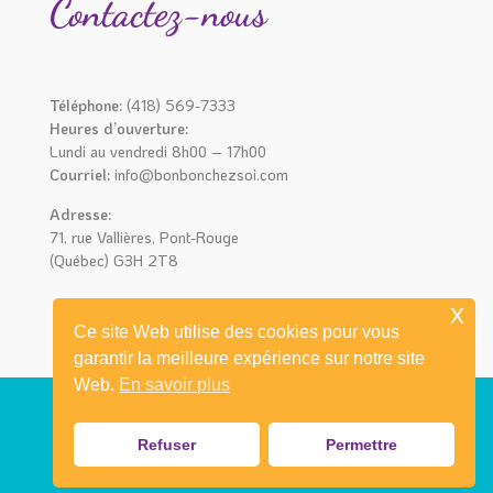
Contactez-nous
Téléphone:
(418) 569-7333
Heures d’ouverture:
Lundi au vendredi 8h00 – 17h00
Courriel:
info@bonbonchezsoi.com
Adresse:
71, rue Vallières, Pont-Rouge
(Québec) G3H 2T8
x
Ce site Web utilise des cookies pour vous
garantir la meilleure expérience sur notre site
Web.
En savoir plus
Refuser
Permettre
© 2021 Bonbon chez soi I Réalisation
mediaprimweb.com