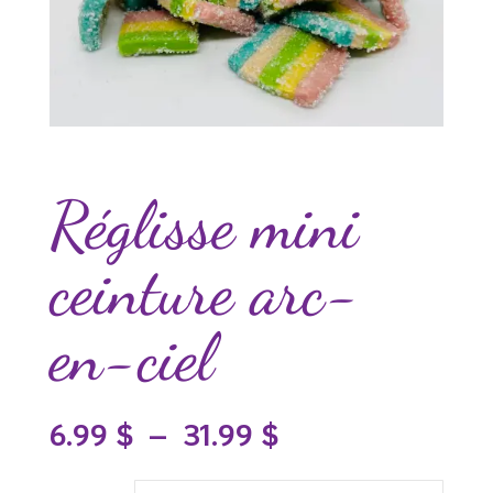
Réglisse mini
ceinture arc-
en-ciel
Plage
6.99
$
–
31.99
$
de
prix :