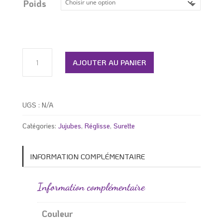
6.99 $
Poids
à
31.99 $
quantité
de
AJOUTER AU PANIER
Réglisse
mini
ceinture
arc-
UGS :
N/A
en-
ciel
Catégories:
Jujubes
,
Réglisse
,
Surette
INFORMATION COMPLÉMENTAIRE
Information complémentaire
Couleur