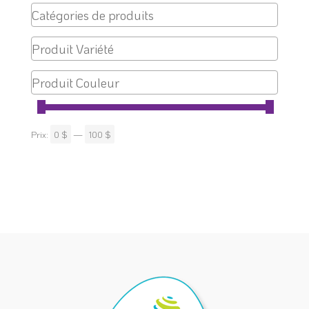
Prix:
0 $
—
100 $