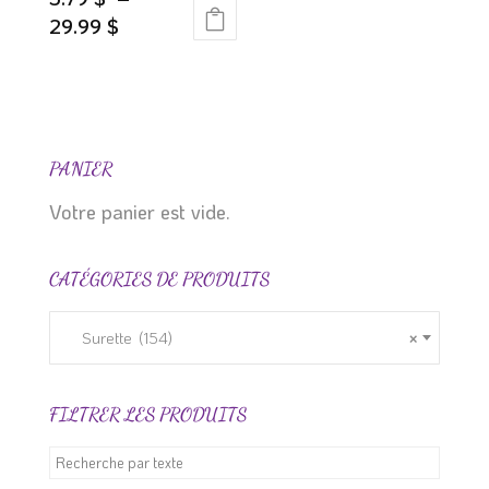
produit
page
Plage
29.99
$
du
Ce
de
produit
produit
prix :
a
5.79 $
plusieurs
à
variations.
29.99 $
PANIER
Les
Votre panier est vide.
options
peuvent
CATÉGORIES DE PRODUITS
être
choisies
sur
Surette (154)
×
la
page
FILTRER LES PRODUITS
du
produit