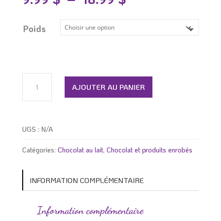
de
prix :
9.99 $
Poids
à
18.99 $
quantité
de
AJOUTER AU PANIER
Roches
en
chocolat
UGS :
N/A
Catégories:
Chocolat au lait
,
Chocolat et produits enrobés
INFORMATION COMPLÉMENTAIRE
Information complémentaire