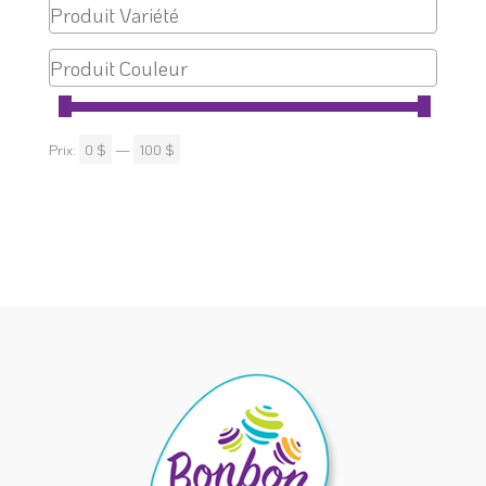
Prix:
0 $
—
100 $