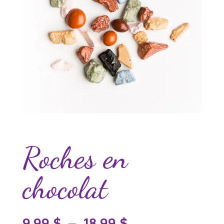
Roches en
chocolat
Plage
9.99
$
–
18.99
$