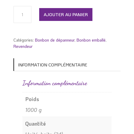
quantité
de
AJOUTER AU PANIER
Suçon
roche
(36
unités)
Catégories:
Bonbon de dépanneur
,
Bonbon emballé
,
Revendeur
INFORMATION COMPLÉMENTAIRE
Information complémentaire
Poids
1000 g
Quantité