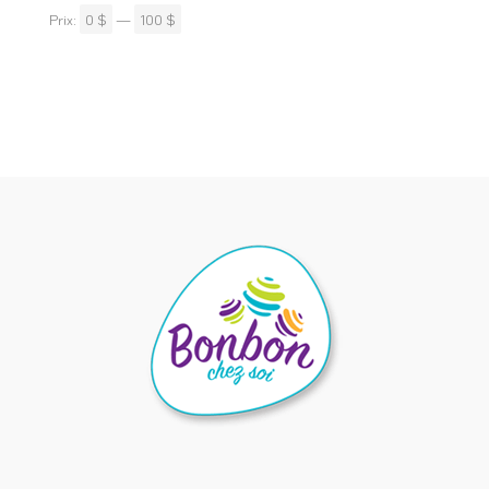
Prix:
0 $
—
100 $