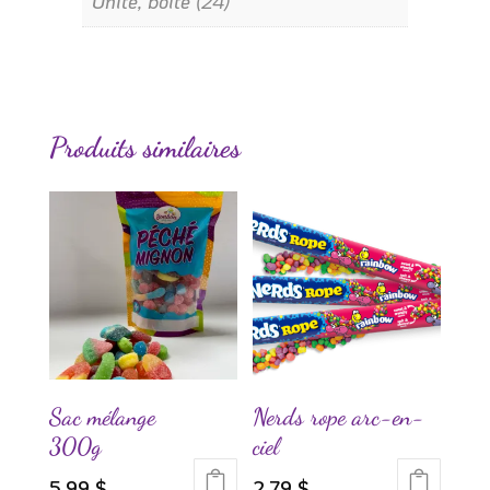
Unité, boite (24)
Produits similaires
Sac mélange
Nerds rope arc-en-
300g
ciel
5.99
$
2.79
$