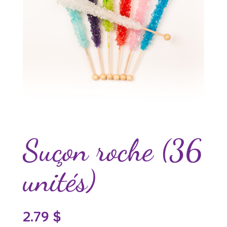
Suçon roche (36
unités)
2.79
$