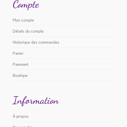
Compte
page
page
du
du
produit
produit
Mon compte
Détails du compte
Historique des commandes
Panier
Paiement
Boutique
Information
À propos