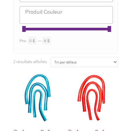
Prix:
0 $
—
8 $
2 résultats affichés