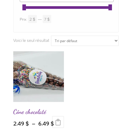
Prix:
2 $
—
7 $
Voici le seul résultat
Cône chocolaté
Plage
2.49
$
–
6.49
$