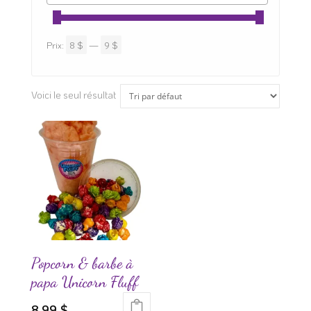
Prix:
8 $
—
9 $
Voici le seul résultat
Popcorn & barbe à
papa Unicorn Fluff
8.99
$