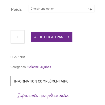
prix :
5.79 $
Poids
à
29.99 $
quantité
de
AJOUTER AU PANIER
Jujube
avion
de
chasse
UGS :
N/A
Catégories:
Gélatine
,
Jujubes
INFORMATION COMPLÉMENTAIRE
Information complémentaire