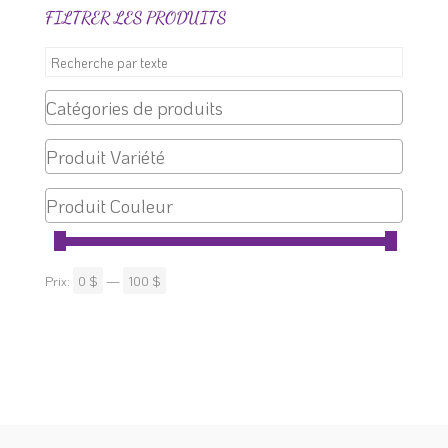
FILTRER LES PRODUITS
du
produit
Prix:
0 $
—
100 $