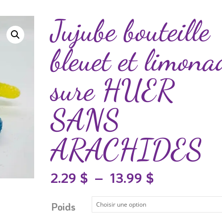
Jujube bouteille
bleuet et limona
sure HUER
SANS
ARACHIDES
Plage
2.29
$
–
13.99
$
de
prix :
Poids
2.29 $