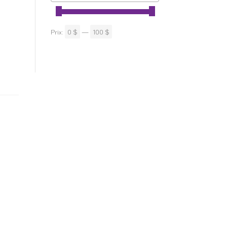
Prix:
0 $
—
100 $