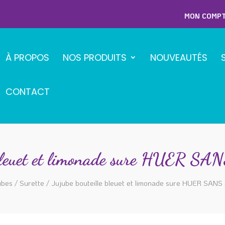
MON COMP
À PROPOS
NOS PRODUITS
NOUVEAUTÉS
CONTACT
le bleuet et limonade sure HUER
ubes
/
Surette
/ Jujube bouteille bleuet et limonade sure HUER SAN