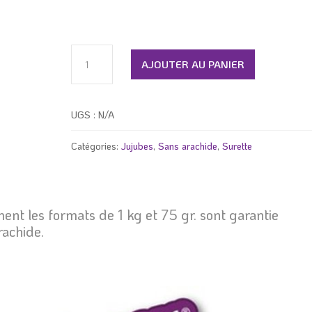
à
13.99 $
quantité
AJOUTER AU PANIER
de
Jujube
bouteille
UGS :
N/A
bleuet
et
Catégories:
Jujubes
,
Sans arachide
,
Surette
limonade
sure
HUER
SANS
ent les formats de 1 kg et 75 gr. sont garantie
ARACHIDES
rachide.