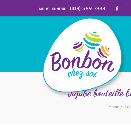
(418) 569-7333
NOUS JOINDRE:
Jujube bouteil
Home
/
Juj