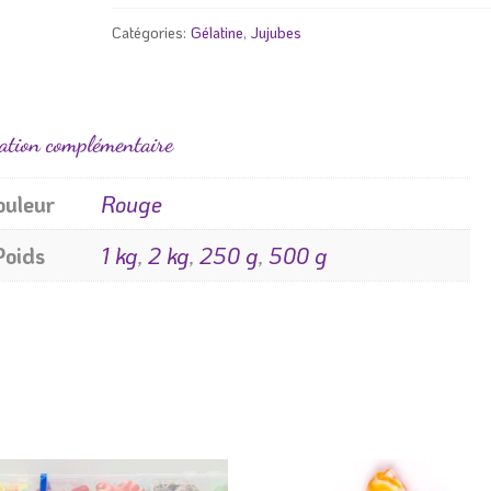
Catégories:
Gélatine
,
Jujubes
ation complémentaire
ouleur
Rouge
Poids
1 kg
,
2 kg
,
250 g
,
500 g