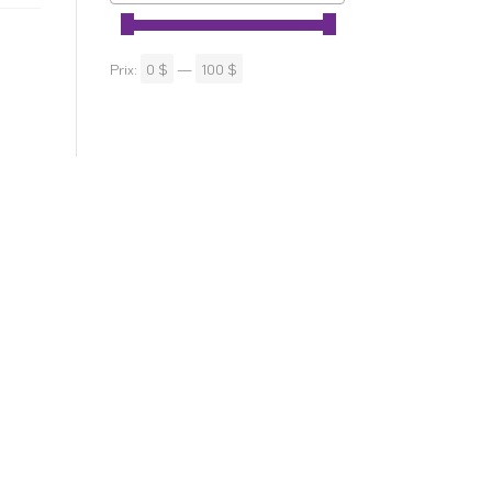
Prix:
0 $
—
100 $