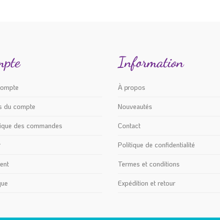
Les
options
peuvent
être
mpte
Information
choisies
sur
la
compte
À propos
page
ls du compte
Nouveautés
du
produit
rique des commandes
Contact
r
Politique de confidentialité
ent
Termes et conditions
que
Expédition et retour