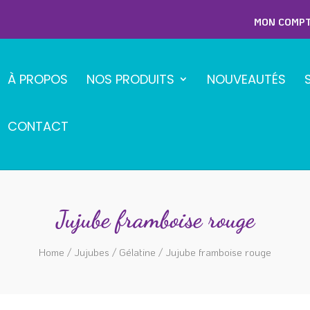
MON COMP
À PROPOS
NOS PRODUITS
NOUVEAUTÉS
CONTACT
Jujube framboise rouge
Home
/
Jujubes
/
Gélatine
/ Jujube framboise rouge