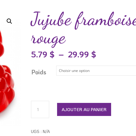
Jujube frambois
rouge
Plage
5.79
$
–
29.99
$
de
prix :
Poids
5.79 $
à
29.99 $
quantité
AJOUTER AU PANIER
de
Jujube
framboise
UGS :
N/A
rouge