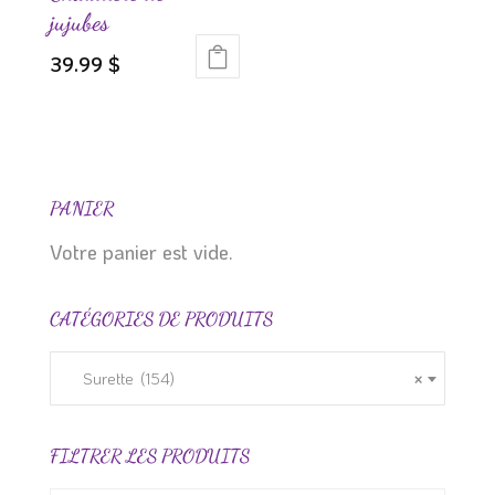
sur
jujubes
la
39.99
$
page
Ce
du
produit
produit
a
plusieurs
variations.
PANIER
Les
Votre panier est vide.
options
peuvent
CATÉGORIES DE PRODUITS
être
choisies
sur
Surette (154)
×
la
page
FILTRER LES PRODUITS
du
produit