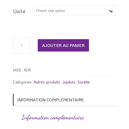
prix :
0.79 $
Unité
à
5.89 $
quantité
de
AJOUTER AU PANIER
Jujubes
étoile
bleu
UGS :
N/A
Catégories:
Autres produits
,
Jujubes
,
Surette
INFORMATION COMPLÉMENTAIRE
Information complémentaire