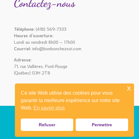
Contactez-nous
Téléphone:
(418) 569-7333
Heures d’ouverture:
Lundi au vendredi 8h00 – 17h00
Courriel:
info@bonbonchezsoi.com
Adresse:
71, rue Vallières, Pont-Rouge
(Québec) G3H 2T8
x
Ce site Web utilise des cookies pour vous
garantir la meilleure expérience sur notre site
Web.
En savoir plus
Refuser
Permettre
© 2021 Bonbon chez soi I Réalisation
mediaprimweb.com