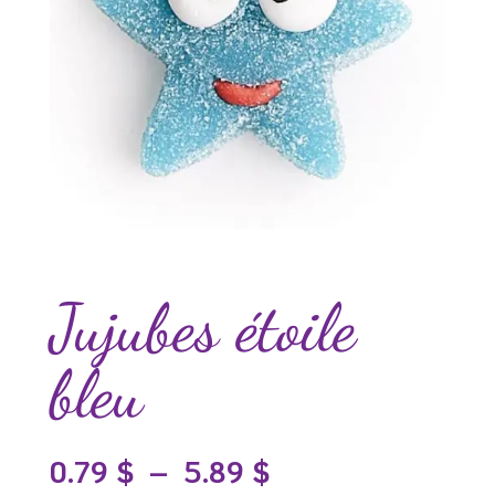
Jujubes étoile
bleu
Plage
0.79
$
–
5.89
$
de