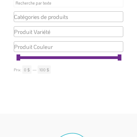
Prix:
0 $
—
100 $