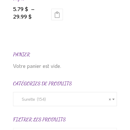
la
5.79
$
–
page
Plage
29.99
$
du
Ce
de
produit
produit
prix :
a
5.79 $
plusieurs
à
variations.
29.99 $
PANIER
Les
Votre panier est vide.
options
peuvent
CATÉGORIES DE PRODUITS
être
choisies
sur
Surette (154)
×
la
page
FILTRER LES PRODUITS
du
produit