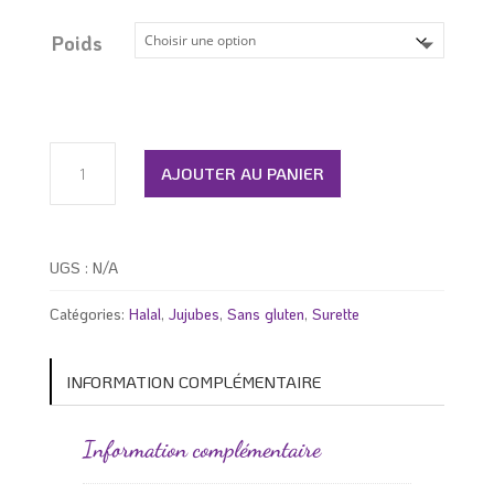
prix :
5.79 $
Poids
à
29.99 $
quantité
de
AJOUTER AU PANIER
Jujubes
mini
cerise
sure
UGS :
N/A
Catégories:
Halal
,
Jujubes
,
Sans gluten
,
Surette
INFORMATION COMPLÉMENTAIRE
Information complémentaire