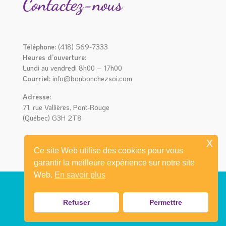
Contactez-nous
Téléphone:
(418) 569-7333
Heures d’ouverture:
Lundi au vendredi 8h00 – 17h00
Courriel:
info@bonbonchezsoi.com
Adresse:
71, rue Vallières, Pont-Rouge
(Québec) G3H 2T8
x
Ce site Web utilise des cookies pour vous
garantir la meilleure expérience sur notre site
Web.
En savoir plus
Refuser
Permettre
© 2021 Bonbon chez soi I Réalisation
mediaprimweb.com