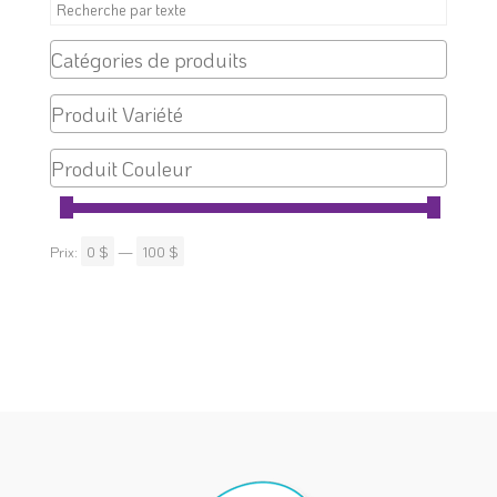
Prix:
0 $
—
100 $