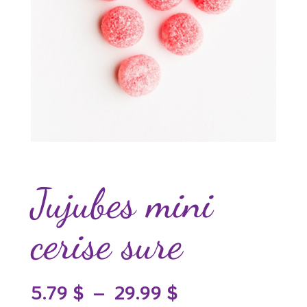
Jujubes mini
cerise sure
Plage
5.79
$
–
29.99
$
de