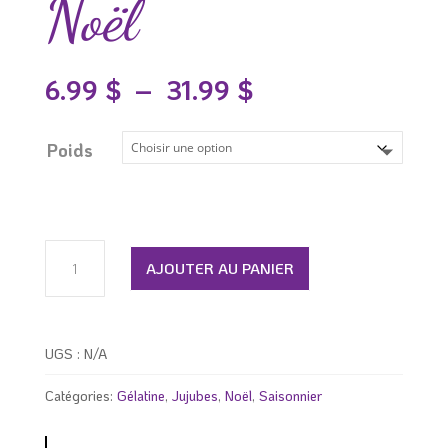
Noël
Plage
6.99
$
–
31.99
$
de
prix :
6.99 $
Poids
à
31.99 $
quantité
de
AJOUTER AU PANIER
Jujubes
sapins
et
bonhommes
UGS :
N/A
de
Noël
Catégories:
Gélatine
,
Jujubes
,
Noël
,
Saisonnier