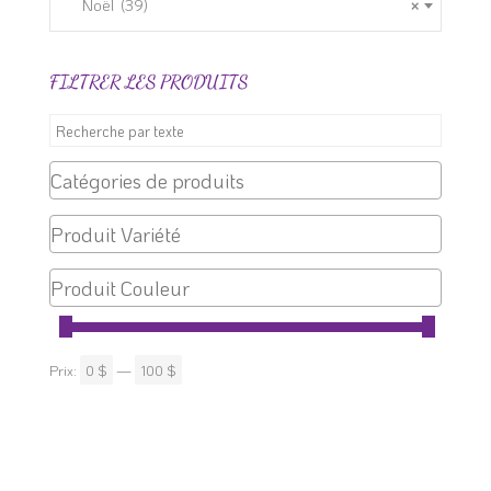
sur
Noël (39)
×
la
page
FILTRER LES PRODUITS
du
produit
Prix:
0 $
—
100 $