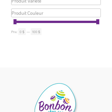
Prix:
0 $
—
100 $