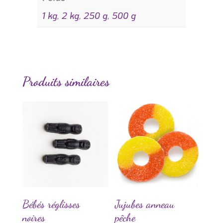
1 kg
,
2 kg
,
250 g
,
500 g
Produits similaires
Bébés réglisses
Jujubes anneau
noires
pêche