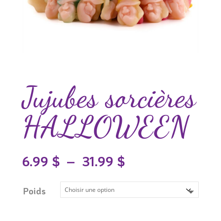
Jujubes sorcières
HALLOWEEN
Plage
6.99
$
–
31.99
$
de
prix :
6.99 $
Poids
à
31.99 $