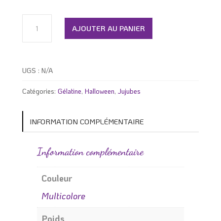
quantité
de
AJOUTER AU PANIER
Jujubes
sorcières
HALLOWEEN
UGS :
N/A
Catégories:
Gélatine
,
Halloween
,
Jujubes
INFORMATION COMPLÉMENTAIRE
Information complémentaire
Couleur
Multicolore
Poids