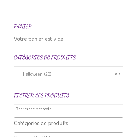
produit
prix :
a
6.99 $
plusieurs
à
variations.
19.99 $
PANIER
Les
Votre panier est vide.
options
peuvent
CATÉGORIES DE PRODUITS
être
choisies
sur
Halloween (22)
×
la
page
FILTRER LES PRODUITS
du
produit