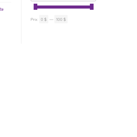
te
Prix:
0 $
—
100 $