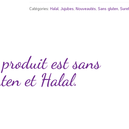
fraises
Catégories:
Halal
,
Jujubes
,
Nouveautés
,
Sans gluten
,
Suret
sucrée
 produit est sans
uten et Halal.