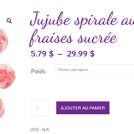
Jujube spirale a
fraises sucrée
Plage
5.79
$
–
29.99
$
de
prix :
Poids
5.79 $
à
29.99 $
quantité
AJOUTER AU PANIER
de
Jujube
spirale
UGS :
N/A
aux