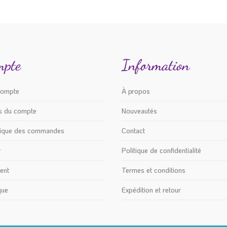
Les
options
peuvent
être
mpte
Information
choisies
sur
la
compte
À propos
page
ls du compte
Nouveautés
du
produit
rique des commandes
Contact
r
Politique de confidentialité
ent
Termes et conditions
que
Expédition et retour