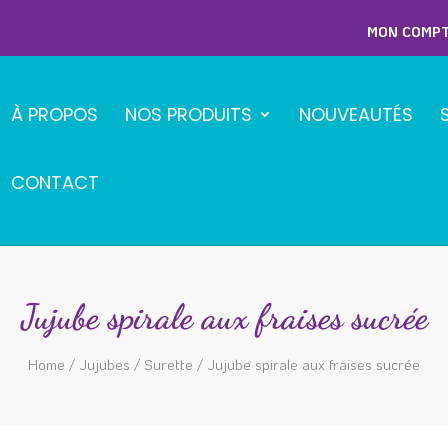
MON COMP
À PROPOS
NOS PRODUITS
NOUVEAUTÉS
CONTACT
Jujube spirale aux fraises sucrée
Home
/
Jujubes
/
Surette
/ Jujube spirale aux fraises sucrée