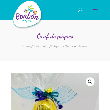
Oeuf de pâques
Home
/
Saisonnier
/
Pâques
/ Oeuf de pâques