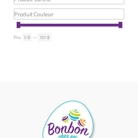
Prix:
0 $
—
100 $