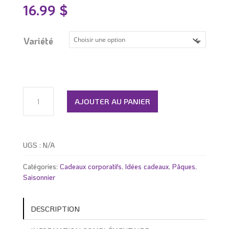
16.99
$
Variété
quantité
de
AJOUTER AU PANIER
Oeuf
de
pâques
UGS :
N/A
Catégories:
Cadeaux corporatifs
,
Idées cadeaux
,
Pâques
,
Saisonnier
DESCRIPTION