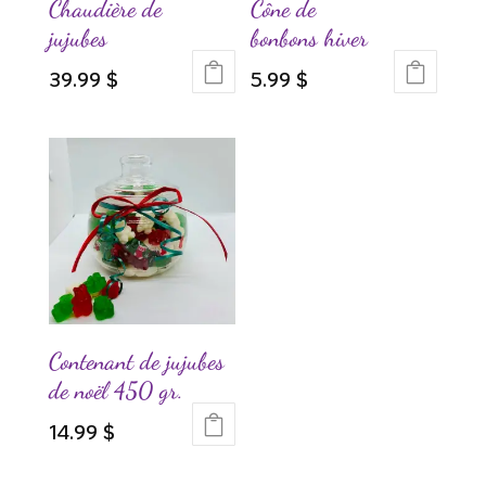
Chaudière de
Cône de
jujubes
bonbons hiver
39.99
$
5.99
$
Ce
produit
a
plusieurs
variations.
Les
options
peuvent
être
choisies
Contenant de jujubes
sur
de noël 450 gr.
la
14.99
$
page
du