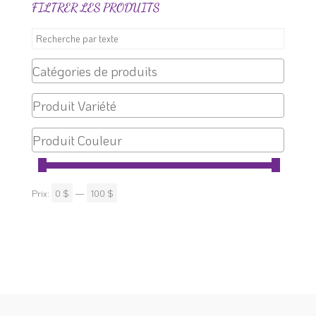
FILTRER LES PRODUITS
du
produit
Prix:
0 $
—
100 $