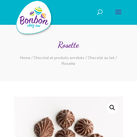
Rosette
Home
/
Chocolat et produits enrobés
/
Chocolat au lait
/
Rosette