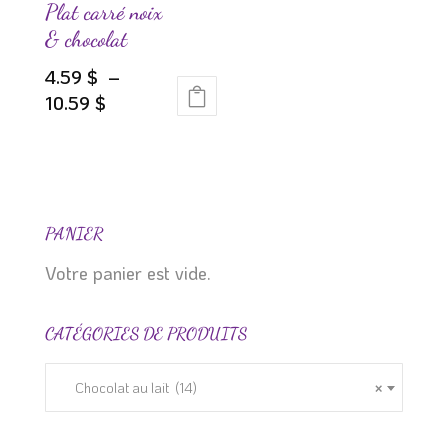
choisies
choisies
Plat carré noix
sur
sur
& chocolat
la
la
4.59
$
–
page
page
Plage
10.59
$
du
du
Ce
de
produit
produit
produit
prix :
a
4.59 $
plusieurs
à
variations.
10.59 $
PANIER
Les
Votre panier est vide.
options
peuvent
CATÉGORIES DE PRODUITS
être
choisies
sur
Chocolat au lait (14)
×
la
page