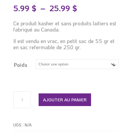
Plage
5.99
$
–
25.99
$
de
prix :
Ce produit kasher et sans produits laitiers est
5.99 $
fabriqué au Canada.
à
25.99 $
Il est vendu en vrac, en petit sac de 55 gr et
en sac refermable de 250 gr.
Poids
quantité
de
AJOUTER AU PANIER
Rosette
UGS :
N/A